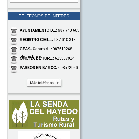
TELÉFONOS DE INTERÉS
AYUNTAMIENTO D...:
987 740 665
REGISTRO CIVIL...:
987 610 318
CEAS- Centro d...:
987610268
oficina Riaño
OFICINA DE TUR...:
613337914
PASEOS EN BARCO:
608572926